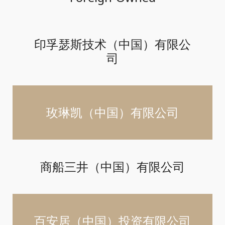
印孚瑟斯技术（中国）有限公
司
玫琳凯（中国）有限公司
商船三井（中国）有限公司
百安居（中国）投资有限公司