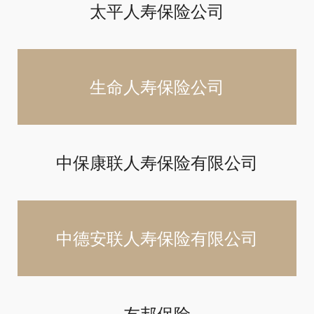
太平人寿保险公司
生命人寿保险公司
中保康联人寿保险有限公司
中德安联人寿保险有限公司
友邦保险