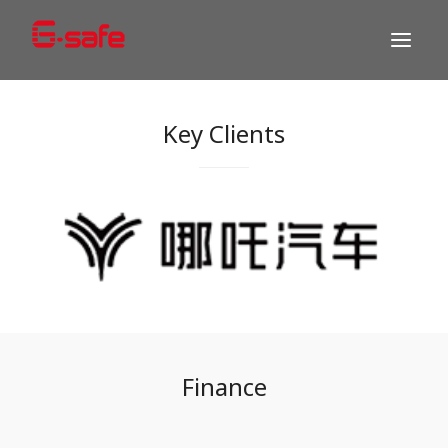
Key Clients
Finance